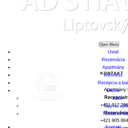
Open Menu
Úvod
Rezervácia
Apartmány
KONTAKT
Wellness
Recepcia a ba
Apartmány Š
Okolie
Recepcia/
back
+421 917 296
Tipy na výle
Rezervácie
Turistické tr
+421 905 864
Kontakt