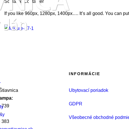
Scalable Container
If you like 960px, 1280px, 1400px…. It’s all good. You can pu
INFORMÁCIE
r
tiavnica
Ubytovací poriadok
rampa:
GDPR
 739
ty
:
asy
Všeobecné obchodné podmi
 383