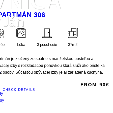
PARTMÁN 306
sôb
Lúka
3 poschodie
37m2
rtmán je zložený zo spálne s manželskou posteľou a
acej izby s rozkladacou pohovkou ktorá slúži ako prístelka
2 osoby. Súčasťou obývacej izby je aj zariadená kuchyňa.
r
FROM
90€
CHECK DETAILS
ty
asy