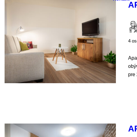
A
4 o
Apa
obýv
pre 
A