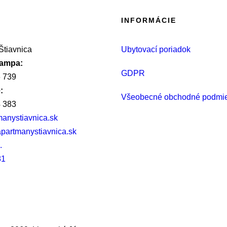
INFORMÁCIE
tiavnica
Ubytovací poriadok
rampa:
GDPR
 739
:
Všeobecné obchodné podmi
 383
anystiavnica.sk
partmanystiavnica.sk
.
81