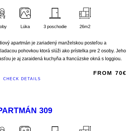
soby
Lúka
3 poschodie
26m2
diový apartmán je zariadený manželskou posteľou a
ladacou pohovkou ktorá slúži ako prístelka pre 2 osoby. Jeho
sťou je aj zaraidená kuchyňa a francúzske okná s loggiou.
FROM
70€
CHECK DETAILS
PARTMÁN 309