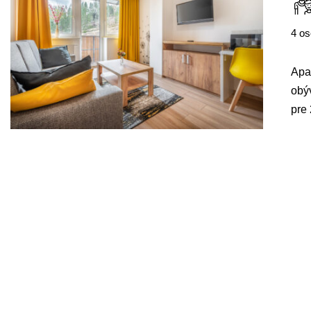
4 o
Apa
obýv
pre 