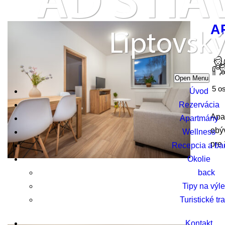
A
Open Menu
5 o
Úvod
Rezervácia
Apa
Apartmány
obýv
Wellness
pre 
Recepcia a ba
Okolie
back
Tipy na výle
Turistické tr
Kontakt