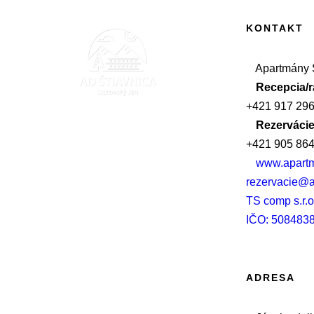
KONTAKT
Apartmány Š
Recepcia/
+421 917 296
Rezervácie
+421 905 864
www.apartm
rezervacie@a
TS comp s.r.o
IČO: 508483
ADRESA