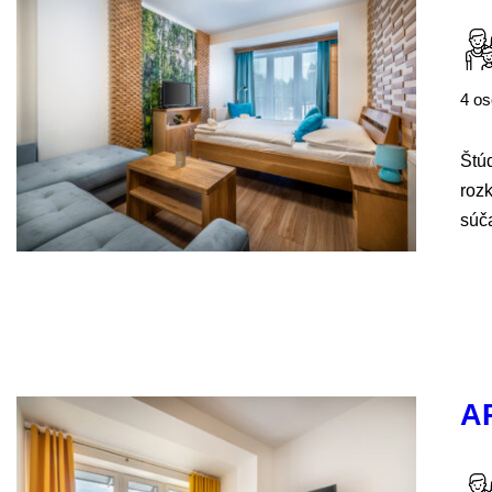
4 o
Štú
rozk
súča
A