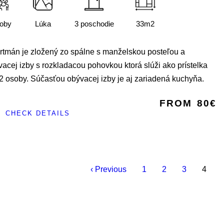
soby
Lúka
3 poschodie
33m2
rtmán je zložený zo spálne s manželskou posteľou a
acej izby s rozkladacou pohovkou ktorá slúži ako prístelka
2 osoby. Súčasťou obývacej izby je aj zariadená kuchyňa.
FROM
80€
CHECK DETAILS
‹ Previous
1
2
3
4