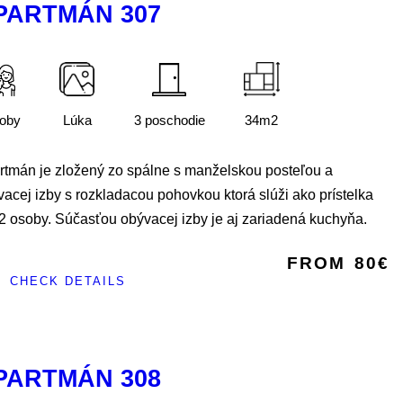
PARTMÁN 307
soby
Lúka
3 poschodie
34m2
rtmán je zložený zo spálne s manželskou posteľou a
acej izby s rozkladacou pohovkou ktorá slúži ako prístelka
2 osoby. Súčasťou obývacej izby je aj zariadená kuchyňa.
FROM
80€
CHECK DETAILS
PARTMÁN 308