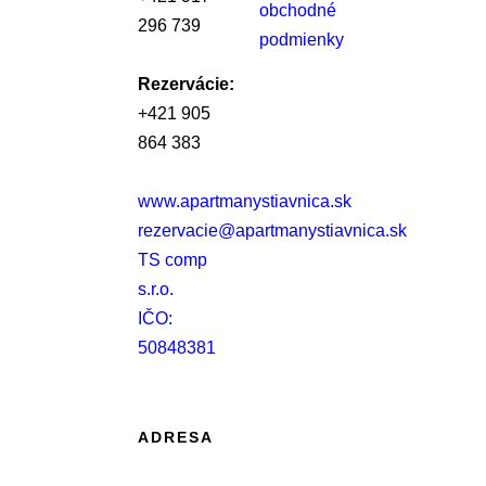
obchodné
296 739
podmienky
Rezervácie:
+421 905
864 383
www.apartmanystiavnica.sk
rezervacie@apartmanystiavnica.sk
TS comp
s.r.o.
IČO:
50848381
ADRESA