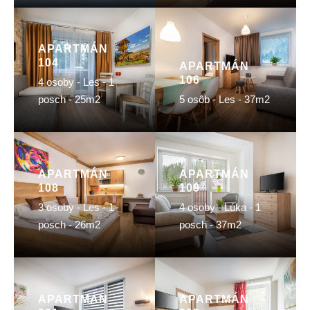
APARTMÁN
104
APARTMÁN
106
4 osoby - Les - 1
posch - 25m2
5 osôb - Les - 37m2
APARTMÁN
APARTMÁN
108
109
3 osoby - Les - 1
4 osoby - Lúka - 1
posch - 26m2
posch - 37m2
APARTMÁN
APARTMÁN