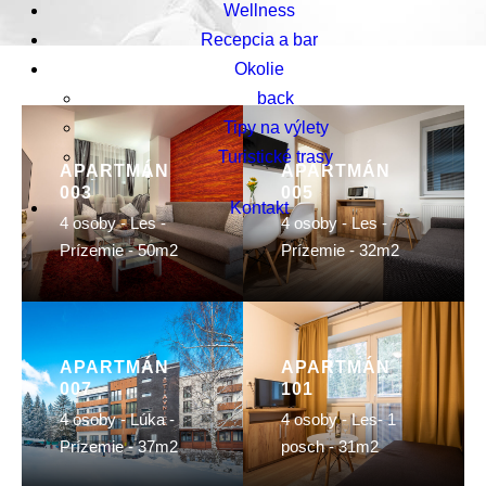
Wellness
Recepcia a bar
Okolie
back
Tipy na výlety
Turistické trasy
APARTMÁN
APARTMÁN
003
005
Kontakt
4 osoby - Les -
4 osoby - Les -
Prízemie - 50m2
Prízemie - 32m2
APARTMÁN
APARTMÁN
007
101
4 osoby - Lúka -
4 osoby - Les- 1
Prízemie - 37m2
posch - 31m2