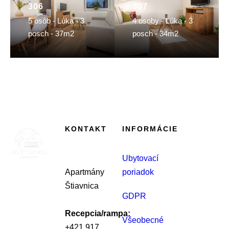
306
307
5 osôb - Lúka - 3
4 osoby - Lúka - 3
posch - 37m2
posch - 34m2
KONTAKT
INFORMÁCIE
Ubytovací
Apartmány
poriadok
Štiavnica
GDPR
Recepcia/rampa:
Všeobecné
+421 917