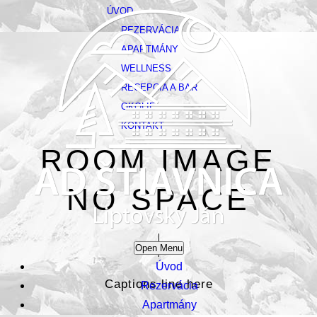
ÚVOD
REZERVÁCIA
APARTMÁNY
WELLNESS
RECEPCIA A BAR
OKOLIE
KONTAKT
ROOM IMAGE
NO SPACE
Open Menu
Úvod
Captions line here
Rezervácia
Apartmány