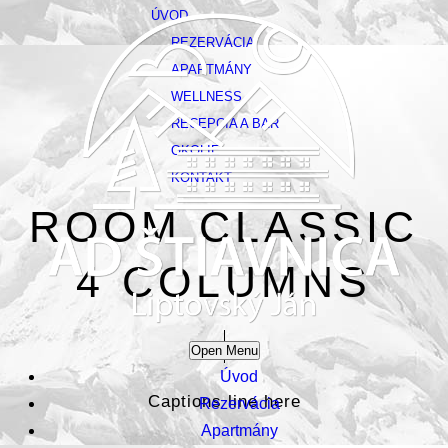
ÚVOD
REZERVÁCIA
APARTMÁNY
WELLNESS
RECEPCIA A BAR
OKOLIE
KONTAKT
ROOM CLASSIC
4 COLUMNS
Open Menu
Úvod
Captions line here
Rezervácia
Apartmány