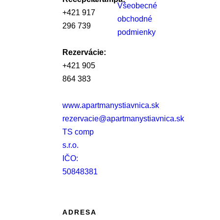
Všeobecné
+421 917
obchodné
296 739
podmienky
Rezervácie:
+421 905
864 383
www.apartmanystiavnica.sk
rezervacie@apartmanystiavnica.sk
TS comp
s.r.o.
IČO:
50848381
ADRESA