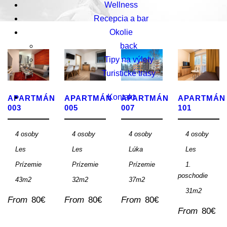
Wellness
Recepcia a bar
Okolie
back
Tipy na výlety
Turistické trasy
Kontakt
APARTMÁN
APARTMÁN
APARTMÁN
APARTMÁN
003
005
007
101
4 osoby
4 osoby
4 osoby
4 osoby
Les
Les
Lúka
Les
Prízemie
Prízemie
Prízemie
1.
poschodie
43m2
32m2
37m2
31m2
From
80€
From
80€
From
80€
From
80€