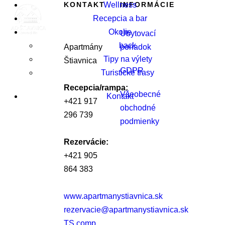
KONTAKT
INFORMÁCIE
Wellness
Recepcia a bar
Okolie
Ubytovací
back
Apartmány
poriadok
Tipy na výlety
Štiavnica
GDPR
Turistické trasy
Recepcia/rampa:
Všeobecné
Kontakt
+421 917
obchodné
296 739
podmienky
Rezervácie:
+421 905
864 383
www.apartmanystiavnica.sk
rezervacie@apartmanystiavnica.sk
TS comp