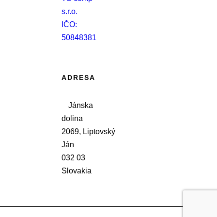
s.r.o.
IČO:
50848381
ADRESA
Jánska
dolina
2069, Liptovský
Ján
032 03
Slovakia