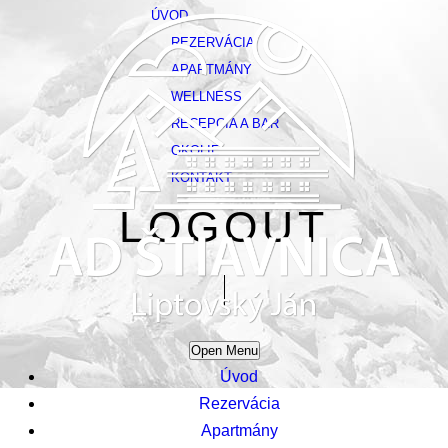
ÚVOD
REZERVÁCIA
APARTMÁNY
WELLNESS
RECEPCIA A BAR
OKOLIE
KONTAKT
LOGOUT
Open Menu
Úvod
Rezervácia
Apartmány