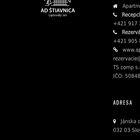
Apartmá
Recepc
+421 917 
Rezervá
+421 905 
www.ap
rezervacie
TS comp s.r
IČO: 5084
ADRESA
Jánska d
032 03 Slo