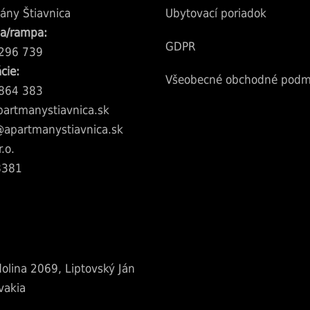
ny Štiavnica
Ubytovací poriadok
ia/rampa:
GDPR
296 739
cie:
Všeobecné obchodné podm
864 383
artmanystiavnica.sk
@apartmanystiavnica.sk
.o.
8381
olina 2069, Liptovský Ján
vakia